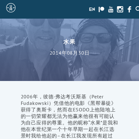
Sailing
en
Patreon
Youtube
Instagra
Face
Uncle
Moe
水果
2014年08月30日
2006年，彼德·弗达考沃斯基（Peter
Fudakowski）凭借他的电影《黑帮暴徒》
获得了奥斯卡，然而在ESODO上他陆地上
的一切荣耀都无法为他赢来他很有可能认
为自己应得的尊重。他的昵称“水果”是我和
他在本世纪第一个十年早期一起在长江选
景时我给他起的–在长江我发现所有超过