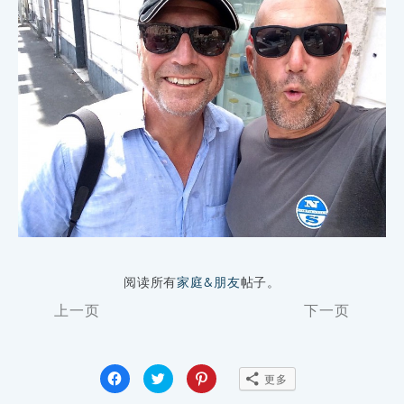
阅读所有
家庭&朋友
帖子。
Page
上一页
下一页
Navigation
点
点
点
更多
击
击
击
分
分
分