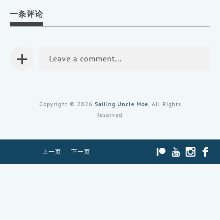
享
享
享
到
到
到
一条评论
Facebook
Twitter（在
Pinterest（在
（在
新
新
新
窗
窗
窗
口
口
口
中
中
中
打
打
+
打
开）
开）
开）
Leave a comment...
Copyright © 2026
Sailing Uncle Moe
, All Rights
Reserved.
PATREON
YOUTUBE
INST
上一页
下一页