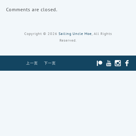
Comments are closed.
Copyright © 2026
Sailing Uncle Moe
, All Rights
Reserved.
PATREON
YOUTUBE
INST
上一页
下一页