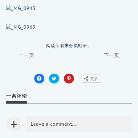
阅读所有
未分类
帖子。
Page
上一页
下一页
Navigation
点
点
点
更多
击
击
击
分
分
分
享
享
享
到
到
到
一条评论
Facebook
Twitter（在
Pinterest（在
（在
新
新
新
窗
窗
窗
口
口
口
中
中
中
打
打
+
打
开）
开）
开）
Leave a comment...