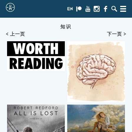
Sailing
en
Patreon
Youtube
Instagram
Facebook
搜
Menu
索
Uncle
知识
Moe
< 上一页
下一页 >