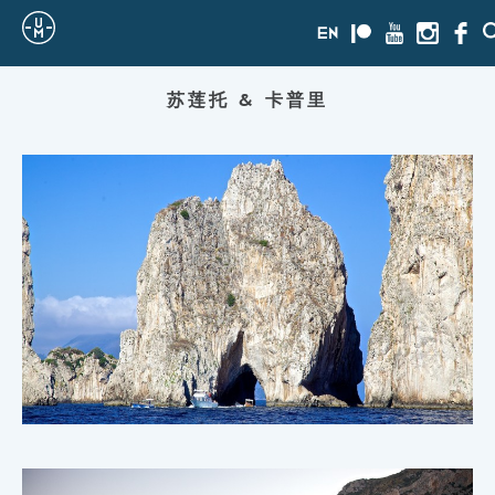
Sailing
en
Patreon
Youtube
Instagra
Face
Uncle
苏莲托 & 卡普里
Moe