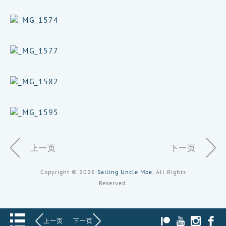
Page
上一页
下一页
Navigation
Copyright © 2026
Sailing Uncle Moe
, All Rights
Reserved.
PATREON
YOUTUBE
INST
上一页
下一页