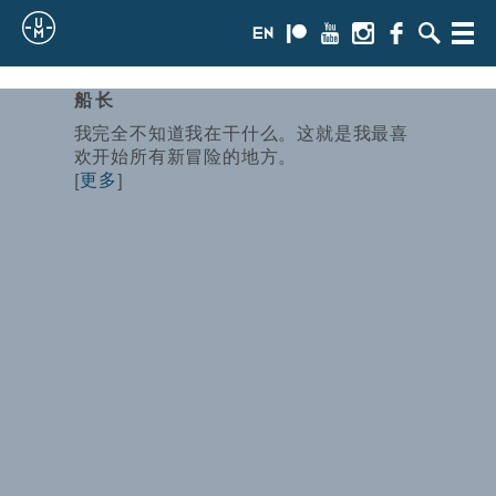
Sailing
en
Patreon
Youtube
Instagram
Facebook
搜
Menu
索
Uncle
船长
Moe
我完全不知道我在干什么。这就是我最喜
欢开始所有新冒险的地方。
[
更多
]