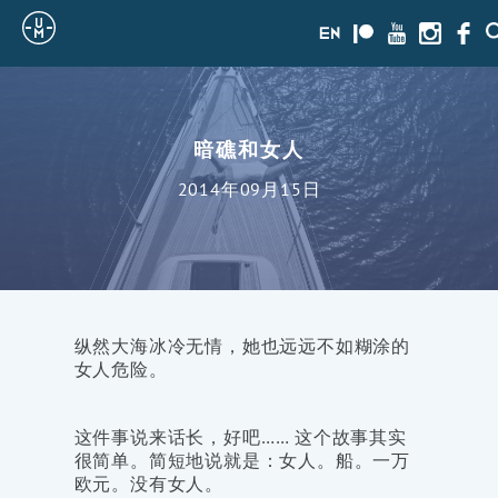
Sailing
en
Patreon
Youtube
Instagra
Face
Uncle
Moe
暗礁和女人
2014年09月15日
纵然大海冰冷无情，她也远远不如糊涂的
女人危险。
这件事说来话长，好吧…… 这个故事其实
很简单。简短地说就是：女人。船。一万
欧元。没有女人。