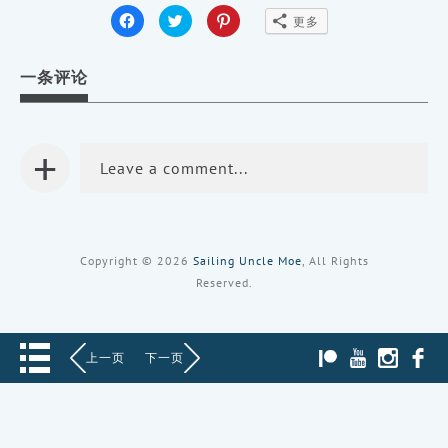
点
点
点
更多
击
击
击
分
分
分
享
享
享
到
到
到
一条评论
Facebook
Twitter（在
Pinterest（在
（在
新
新
新
窗
窗
窗
口
口
口
中
中
中
打
打
+
打
开）
开）
开）
Leave a comment...
Copyright © 2026
Sailing Uncle Moe
, All Rights
Reserved.
PATREON
YOUTUBE
INST
上一页
下一页