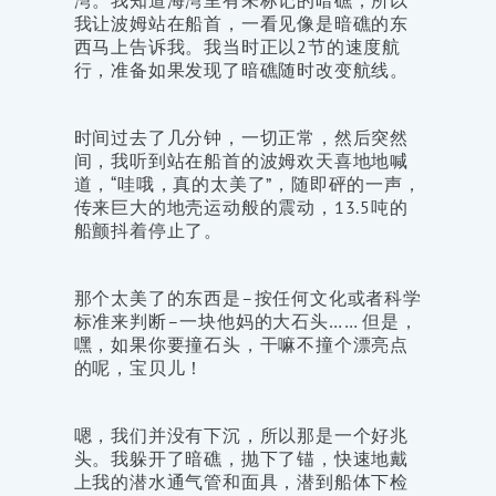
湾。我知道海湾里有未标记的暗礁，所以
我让波姆站在船首，一看见像是暗礁的东
西马上告诉我。我当时正以2节的速度航
行，准备如果发现了暗礁随时改变航线。
时间过去了几分钟，一切正常，然后突然
间，我听到站在船首的波姆欢天喜地地喊
道，“哇哦，真的太美了”，随即砰的一声，
传来巨大的地壳运动般的震动，13.5吨的
船颤抖着停止了。
那个太美了的东西是–按任何文化或者科学
标准来判断–一块他妈的大石头…… 但是，
嘿，如果你要撞石头，干嘛不撞个漂亮点
的呢，宝贝儿！
嗯，我们并没有下沉，所以那是一个好兆
头。我躲开了暗礁，抛下了锚，快速地戴
上我的潜水通气管和面具，潜到船体下检