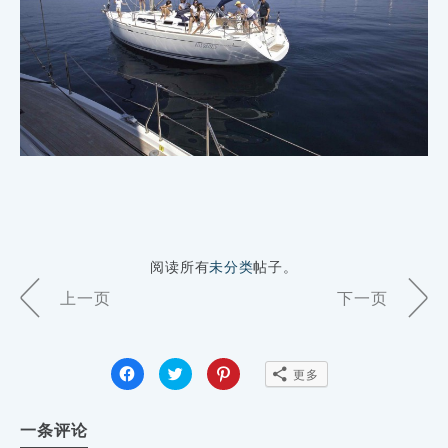
阅读所有
未分类
帖子。
Page
上一页
下一页
Navigation
点
点
点
更多
击
击
击
分
分
分
享
享
享
到
到
到
一条评论
Facebook
Twitter（在
Pinterest（在
（在
新
新