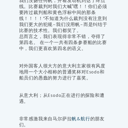
我们没扬任何帆，开着发动机到达了终点
线。比赛裁判对我们大喊“嘿！！你们必须
要跨过裁判船和黄色浮标中间的那条
线！！！！”不知道为什么裁判没有注意到
我们更大的犯规–我们没用帆–而是纠结于
比赛的技术性。我们都笑了。
总而言之，我们表现得非常不错，夺得了
第四名。 在一个一共有四条参赛船的比赛
中，我们更喜欢第四名的语义。
对外国客人很大方的意大利主家很有风度
地用一个大小相称的普通奖杯对Esodo和
船员们的愚蠢的努力进行了嘉奖。
从意大利；从Esodo正在进行的探险和遭
遇。
非常感激我来自马尔萨拉
帆&航行
的朋友
们。