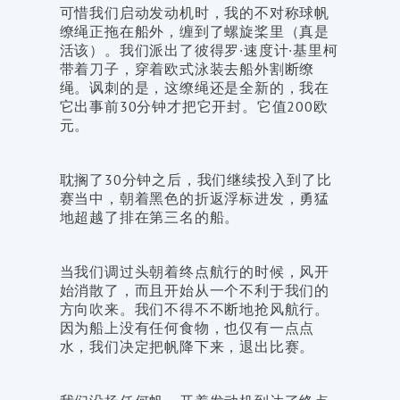
可惜我们启动发动机时，我的不对称球帆
缭绳正拖在船外，缠到了螺旋桨里（真是
活该）。我们派出了彼得罗·速度计·基里柯
带着刀子，穿着欧式泳装去船外割断缭
绳。讽刺的是，这缭绳还是全新的，我在
它出事前30分钟才把它开封。它值200欧
元。
耽搁了30分钟之后，我们继续投入到了比
赛当中，朝着黑色的折返浮标进发，勇猛
地超越了排在第三名的船。
当我们调过头朝着终点航行的时候，风开
始消散了，而且开始从一个不利于我们的
方向吹来。我们不得不不断地抢风航行。
因为船上没有任何食物，也仅有一点点
水，我们决定把帆降下来，退出比赛。