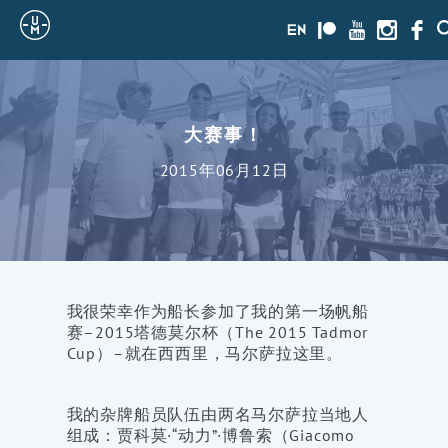
Sailing
en
Patreon
Youtube
Instagra
Face
Uncle
Moe
大赛事！
2015年06月12日
我很荣幸作为船长参加了我的第一场帆船
赛–2015塔德莫尔杯（The 2015 Tadmor
Cup）–就在西西里，马尔萨拉这里。
我的杂牌船员队伍由两名马尔萨拉当地人
组成：贾科莫·“动力”·博鲁索（Giacomo