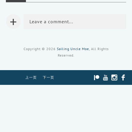
新
窗
窗
窗
口
口
口
中
中
中
打
打
+
打
开）
开）
开）
Leave a comment...
Copyright © 2026
Sailing Uncle Moe
, All Rights
Reserved.
PATREON
YOUTUBE
INST
上一页
下一页