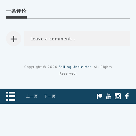
分
分
分
享
享
享
到
到
到
一条评论
Facebook
Twitter（在
Pinterest（在
（在
新
新
新
窗
窗
窗
口
口
口
中
中
中
打
打
+
打
开）
开）
开）
Leave a comment...
Copyright © 2026
Sailing Uncle Moe
, All Rights
Reserved.
PATREON
YOUTUBE
INST
上一页
下一页