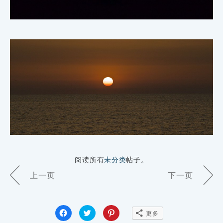
阅读所有
未分类
帖子。
Page
上一页
下一页
Navigation
点
点
点
更多
击
击
击