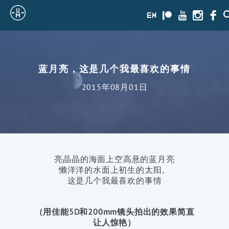
Sailing
en
Patreon
Youtube
Instagra
Face
Uncle
Moe
蓝月亮，这是几个我最喜欢的事情
2015年08月01日
亮晶晶的海面上空高悬的蓝月亮
懒洋洋的水面上初生的太阳。
这是几个我最喜欢的事情
（用佳能5D和200mm镜头拍出的效果简直
让人惊艳）