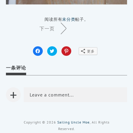
阅读所有
未分类
帖子。
Page
下一页
Navigation
点
点
点
更多
击
击
击
分
分
分
享
享
享
到
到
到
一条评论
Facebook
Twitter（在
Pinterest（在
（在
新
新
新
窗
窗
窗
口
口
口
中
中
中
打
打
+
打
开）
开）
开）
Leave a comment...
Copyright © 2026
Sailing Uncle Moe
, All Rights
Reserved.