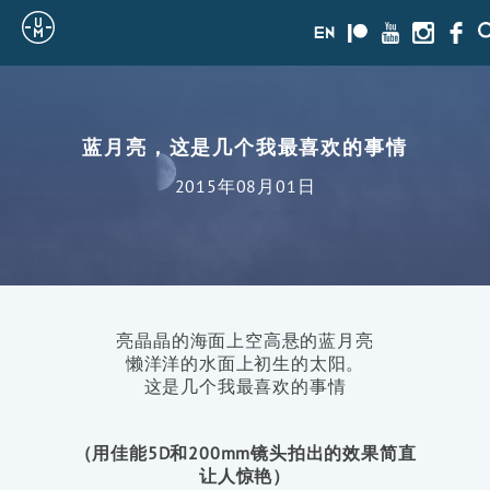
Sailing
en
Patreon
Youtube
Instagra
Face
Uncle
Moe
蓝月亮，这是几个我最喜欢的事情
2015年08月01日
亮晶晶的海面上空高悬的蓝月亮
懒洋洋的水面上初生的太阳。
这是几个我最喜欢的事情
（用佳能5D和200mm镜头拍出的效果简直
让人惊艳）