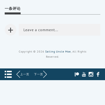
分
分
分
享
享
享
到
到
到
一条评论
Facebook
Twitter（在
Pinterest（在
（在
新
新
新
窗
窗
窗
口
口
口
中
中
中
打
打
+
打
开）
开）
开）
Leave a comment...
Copyright © 2026
Sailing Uncle Moe
, All Rights
Reserved.
PATREON
YOUTUBE
INST
上一页
下一页