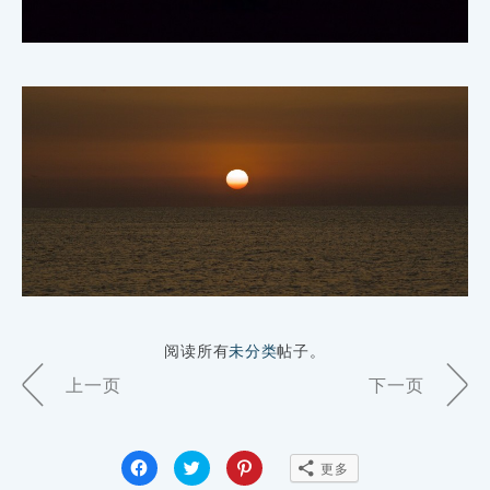
阅读所有
未分类
帖子。
Page
上一页
下一页
Navigation
点
点
点
更多
击
击
击