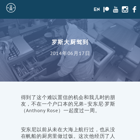
Sailing
en
Patreon
Youtube
Instagr
Fac
Uncle
Moe
罗斯大厨驾到
2014年06月17日
得到了这个难以置信的机会和我儿时的朋
友，不在一个户口本的兄弟–安东尼·罗斯
（Anthony Rose）一起度过一周。
安东尼以前从未在大海上航行过，也从没
在帆船的厨房里做过饭。这次他经历了人