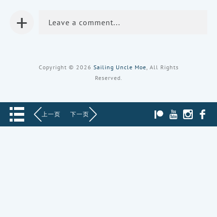
口
中
中
中
打
打
+
打
开）
开）
开）
Leave a comment...
Copyright © 2026
Sailing Uncle Moe
, All Rights
Reserved.
PATREON
YOUTUBE
INST
上一页
下一页