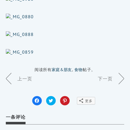
阅读所有
家庭&朋友
,
食物
帖子。
Page
上一页
下一页
Navigation
点
点
点
更多
击
击
击
分
分
分
享
享
享
到
到
到
一条评论
Facebook
Twitter（在
Pinterest（在
（在
新
新
新
窗
窗
窗
口
口